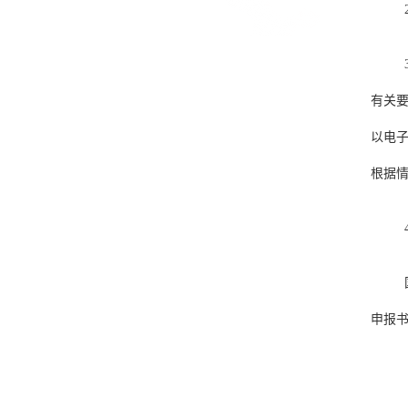
有关
以电
根据
申报