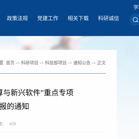
学
政策法规
党建工作
相关下载
科研诚信
置:
首页
->
科研项目
->
科技部项目
->
通知公告
-> 正文
算与新兴软件”重点专项
申报的通知
数：
459