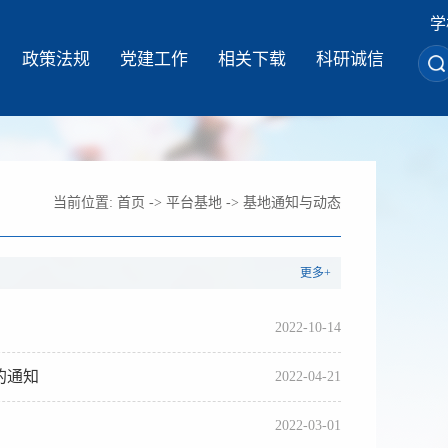
学
政策法规
党建工作
相关下载
科研诚信
当前位置:
首页
->
平台基地
->
基地通知与动态
更多+
2022-10-14
的通知
2022-04-21
2022-03-01