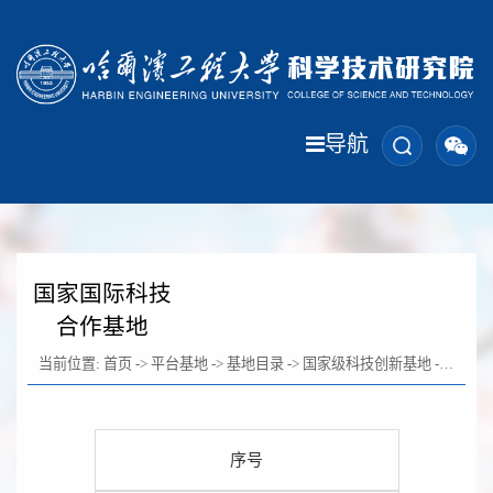
导航
国家国际科技
合作基地
当前位置:
首页
->
平台基地
->
基地目录
->
国家级科技创新基地
->
国家国
序号