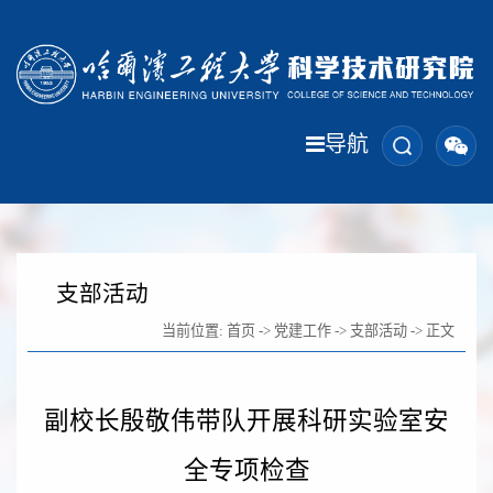
导航
支部活动
当前位置:
首页
->
党建工作
->
支部活动
-> 正文
副校长殷敬伟带队开展科研实验室安
全专项检查