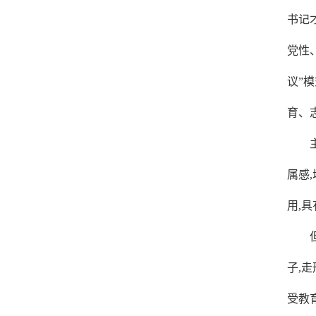
书记
党性
议”
育、
属感
用,
子,
受教