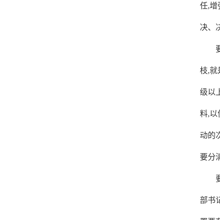
任,
决、
枝,
级以
料,
动的
要分
部书