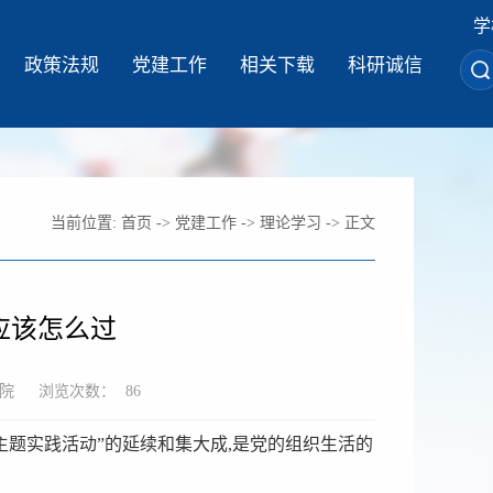
学
政策法规
党建工作
相关下载
科研诚信
当前位置:
首页
->
党建工作
->
理论学习
-> 正文
应该怎么过
院
浏览次数：
86
员主题实践活动”的延续和集大成,是党的组织生活的