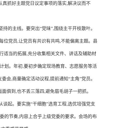
章。认真抓好主题党日议定事项的落实,解决议而不
持的主线。要突出“党味”,围绕主干开枝散叶。
给每位党员,让党员有共识有共鸣,不能偏离主题。县
进行适当的拓展,充分收集相关文件、讲话及辅助材
动计划。年初,要初步确定现场教育、志愿服务等活
支委会,商量确定活动议程,提前通知“主角”党员。
面面俱到,也不丢三落四,避免眉毛胡子一把抓。
谈起。要实施“干细胞”选育工程,选优培强党支
党委的节奏,内容上合乎上级党委的要求。会场的布