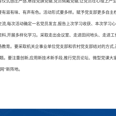
有仪式感庄严感,悬挂党旗党徽,党员佩戴党徽,让党员在心理上产
要有滋有味、有声有色。活动形式要多样。赋予党支部更多自主权
交流,每次活动确定一名党员发言,报告上次学习收获、本次学习
资料,开展多样化学习。采取走出会议室、走进田间地头、走进工
场教育。要采取机关企事业单位党支部和农村党支部结对的方式,
问题。要注重创新,应用新技术新手段,推行党员论坛、微型党课大
联网”新阵地。