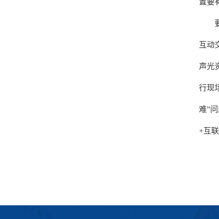
置要
互动
声光
行现
难”
+互