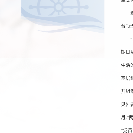
台”
期日
生活
基层
开组
见》
月,
“党