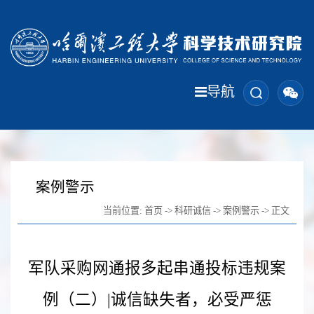
导航
案例警示
当前位置:
首页
->
科研诚信
->
案例警示
-> 正文
军队采购网通报多起串通投标违规案
例（二）|诚信缺失者，必受严惩