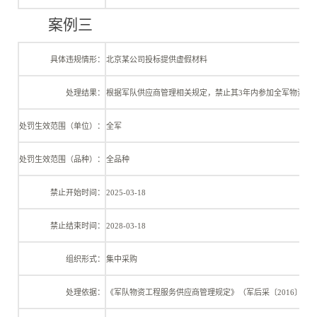
案例三
具体违规情形：
北京某公司投标提供虚假材料
处理结果：
根据军队供应商管理相关规定，禁止其
3年内参加全军物资工
处罚生效范围（单位）：
全军
处罚生效范围（品种）：
全品种
禁止开始时间：
2025-03-18
禁止结束时间：
2028-03-18
组织形式：
集中采购
处理依据：
《军队物资工程服务供应商管理规定》（军后采〔
2016〕