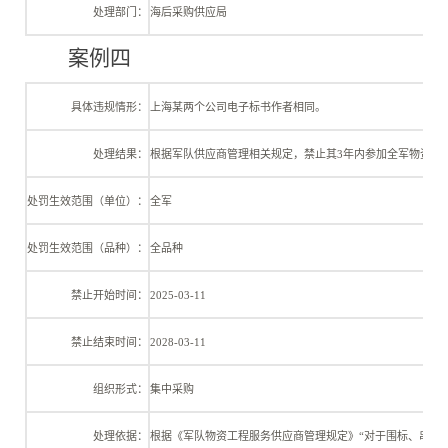
处理部门：
海后采购供应局
案例四
具体违规情形：
上海某两个公司电子标书作者相同。
处理结果：
根据军队供应商管理相关规定，禁止其
3年内参加全军物资工
处罚生效范围（单位）：
全军
处罚生效范围（品种）：
全品种
禁止开始时间：
2025-03-11
禁止结束时间：
2028-03-11
组织形式：
集中采购
处理依据：
根据《军队物资工程服务供应商管理规定》
“对于围标、串标