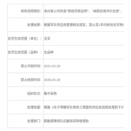
具体违规情形：
涿州某公司伪造
“税收完税证明”、“纳税信用评价信息”，存
处理结果：
根据军队供应商管理相关规定，禁止其
1年内参加全军物资工
处罚生效范围（单位）：
全军
处罚生效范围（品种）：
全品种
禁止开始时间：
2025-03-28
禁止结束时间：
2026-03-28
组织形式：
集中采购
处理依据：
根据《关于明确军队物资工程服务供应商违规处理若干问题的
处理部门：
联勤保障部队后勤部采购管理处