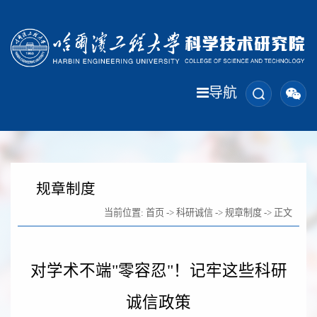
导航
规章制度
当前位置:
首页
->
科研诚信
->
规章制度
-> 正文
对学术不端"零容忍"！记牢这些科研
诚信政策