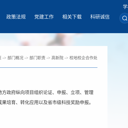
学
政策法规
党建工作
相关下载
科研诚信
页
->
部门概况
->
部门职责
->
高新院
->
校地校企合作处
地方政府纵向项目组织论证、申报、立项、管理
成果培育、转化应用以及省市级科技奖励申报。