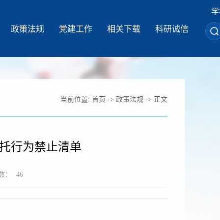
学
政策法规
党建工作
相关下载
科研诚信
当前位置:
首页
->
政策法规
-> 正文
托行为禁止清单
数：
46