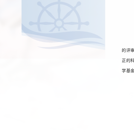
的评
正的
学基