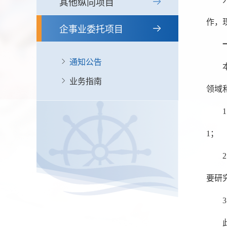
其他纵向项目
作，
企事业委托项目
通知公告
业务指南
领域
1；
要研