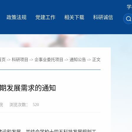
学
政策法规
党建工作
相关下载
科研诚信
首页
->
科研项目
->
企事业委托项目
->
通知公告
-> 正文
期发展需求的通知
院
浏览次数：
520
建设和发展，并结合学校十四五科技发展规划工