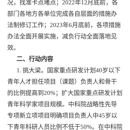
况，找准卡点堵点；
2022
年
12
月底前，各
部门各地方各单位完成各自层面的措施办
法制修订工作；
2023
年
6
月底前，各项措施
办法全面开展实施，减负行动全面落地见
效。
二、行动内容
1.
挑大梁。国家重点研发计划
40
岁以下
青年人才担任项目（课题）负责人和骨干
的比例提高到
20%
；扩大国家重点研发计划
青年科学家项目规模。中科院战略性先导
专项新立项项目明确项目负责人中
45
岁以
下青年科研人员比例不低于
50%
。在中科院