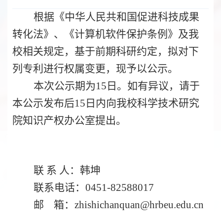
根据《中华人民共和国促进科技成果
转化法》、《计算机软件保护条例》及我
校相关规定，
基于前期科研约定，
拟对下
列专利进行权属变更，现予以公示。
本次公示期为
15
日。如有异议，请于
本公示发布后
15
日内向我校科学技术研究
院
知识产权办公室
提出。
联
系
人：韩坤
联系电话：
0451-82
588017
邮
箱：
zhishichanquan
@hrbeu.edu.cn