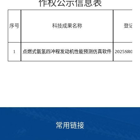
作权
公示信息表
序号
科技成果名称
登记
号
1
点燃式氨氢四冲程发动机性能预测仿真软件
202
5
SR038
常用链接