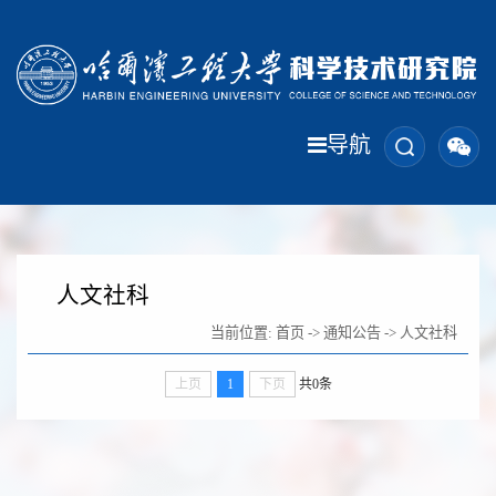
导航
人文社科
当前位置:
首页
->
通知公告
->
人文社科
上页
1
下页
共0条