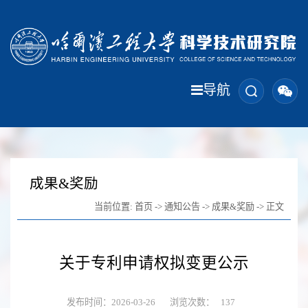
导航
成果&奖励
当前位置:
首页
->
通知公告
->
成果&奖励
-> 正文
关于专利申请权拟变更公示
发布时间：2026-03-26
浏览次数：
137