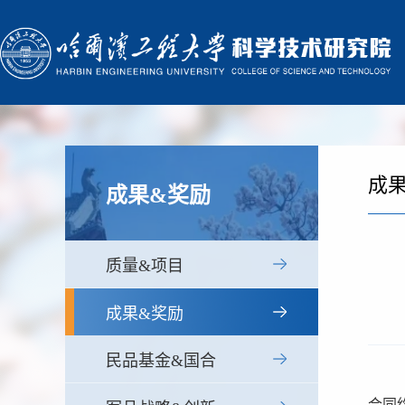
成
成果&奖励
质量&项目
成果&奖励
民品基金&国合
合同