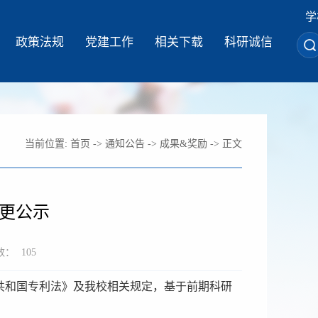
学
政策法规
党建工作
相关下载
科研诚信
当前位置:
首页
->
通知公告
->
成果&奖励
-> 正文
更公示
数：
105
和国专利法》及我校相关规定，基于前期科研