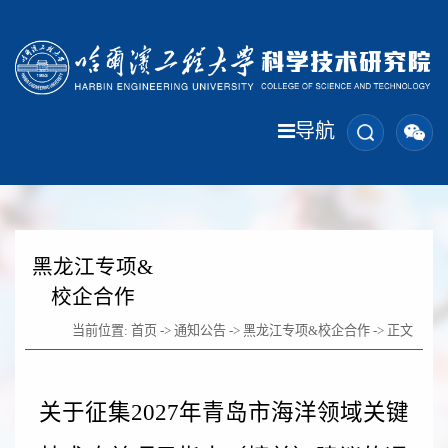
导航
黑龙江专项&
校企合作
当前位置:
首页
->
通知公告
->
黑龙江专项&校企合作
-> 正文
关于征集2027年青岛市海洋领域关键