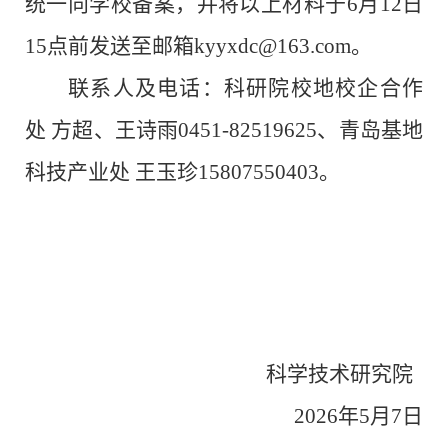
统一向学校备案，并将以上材料于
6
月
12
日
15
点前发送至邮箱
kyyxdc@163.com
。
联系人及电话：
科研院校地校企合作
处
方超、王诗雨
0451-
82
519625
、青岛基地
科技产业处 王玉珍
15807550403
。
科学技术研究院
202
6
年
5
月
7
日