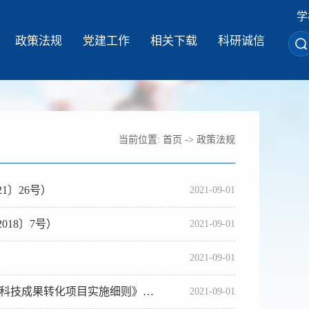
学
政策法规
党建工作
相关下载
科研诚信
当前位置:
首页
->
政策法规
1〕26号）
2021-09-01
18〕7号）
2021-09-01
2021-09-01
技成果转化项目实施细则》的通知
2021-09-01