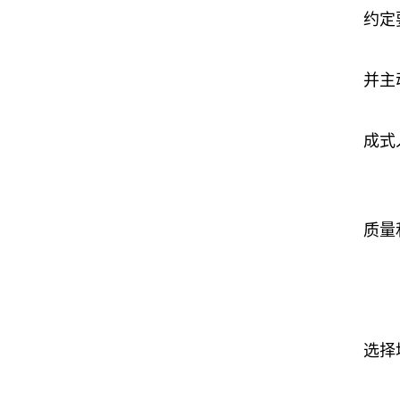
约定
并主
成式
质量
选择