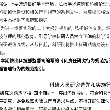
强调，“要营造良好学术环境，弘扬学术道德和科研伦理”
科研诚信建设和相关行为规范的系列文件，
为高校加强诚
术生态
提
供了规范和指导。
为进一步落实
党的二十
大报告提出的“弘扬诚信文化，
技伦理的规范教育，引导学校科研人员树立正确的科学道
科研诚信底线，从即日起，科研院将推出科研诚信建设专
度。
本期推出
科技部监督司编写
的
《负责任研究
行为规范指
据管理行为的规范指引。
科研人员研究选题和实施
研究选题应坚持“四个面向”，突出问题导向，符合科
平研究，避免脱离实际或盲目追求热点，不得开展法律法
收应遵守相关规定，研究过程中应投入必要资源。