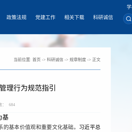
学
政策法规
党建工作
相关下载
科研诚信
当前位置:
首页
->
科研诚信
->
规章制度
-> 正文
管理行为规范指引
数：
684
为基
系的基本价值观和重要文化基础。
习近平总