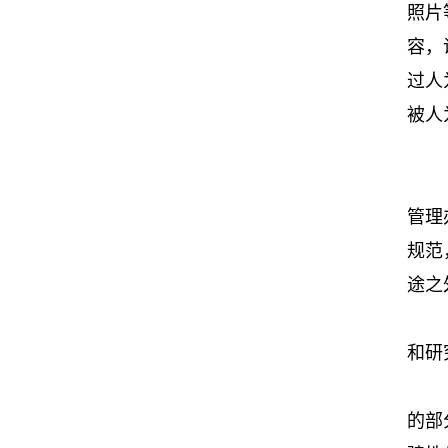
照片
容，
过人
被人
管理
规范
途之
和研
的部