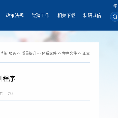
学
政策法规
党建工作
相关下载
科研诚信
>
科研服务
->
质量提升
->
体系文件
->
程序文件
-> 正文
制程序
数：
788