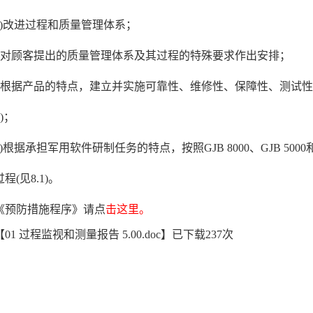
h)改进过程和质量管理体系；
i)对顾客提出的质量管理体系及其过程的特殊要求作出安排；
j)根据产品的特点，建立并实施可靠性、维修性、保障性、测试
1)；
k)根据承担军用软件研制任务的特点，按照GJB 8000、GJB 
程(见8.1)。
《预防措施程序》请点
击这里
。
【
01 过程监视和测量报告 5.00.doc
】已下载
237
次