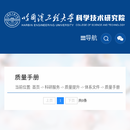
导航
质量手册
当前位置:
首页
->
科研服务
->
质量提升
->
体系文件
->
质量手册
上页
1
下页
共0条