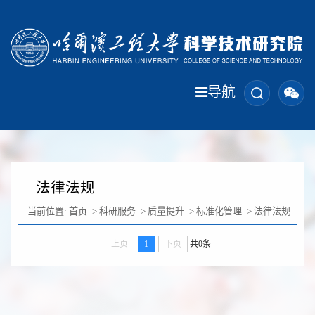
导航
法律法规
当前位置:
首页
->
科研服务
->
质量提升
->
标准化管理
->
法律法规
上页
1
下页
共0条