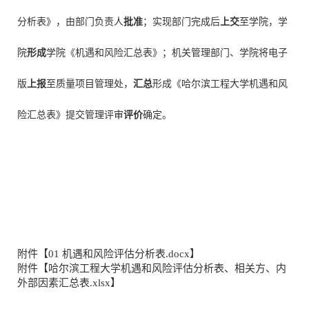
分析表
》，由部门负责人
批准
；实现部门完成后
上交
至学院，学
院
形成
学院《
机遇和风险
汇总表》；机关管理部门、学院将电子
版
上报
至质量项目管理处，
汇总
形成《哈尔滨工程大学
机遇和风
险
汇总表》提交管理评审
评价
确定
。
附件【
01 机遇和风险评估分析表.docx
】
附件【
哈尔滨工程大学机遇和风险评估分析表、相关方、内
外部因素汇总表.xlsx
】