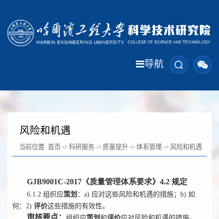
导航
风险和机遇
当前位置:
首页
->
科研服务
->
质量提升
->
体系管理
->
风险和机遇
GJB9001C-2017《质量管理体
系要求》4.2 规定
6.1.2 组织应
策划
：a) 应对这些风险和机遇的措施；b) 如
何：2)
评价
这些措施的有效性。
审核要点：
组织应
策划
和
评价
应对
风险和机遇的措施。