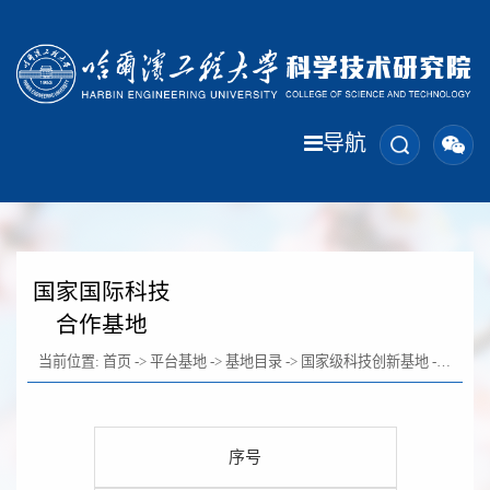
导航
国家国际科技
合作基地
当前位置:
首页
->
平台基地
->
基地目录
->
国家级科技创新基地
->
国家国
序号