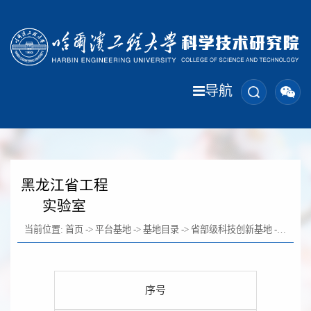
导航
黑龙江省工程
实验室
当前位置:
首页
->
平台基地
->
基地目录
->
省部级科技创新基地
->
黑龙江
序号