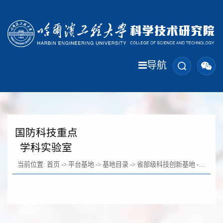
导航
国防科技重点
学科实验室
当前位置:
首页
->
平台基地
->
基地目录
->
省部级科技创新基地
->
国防科