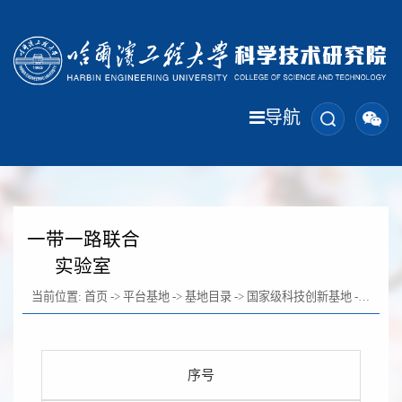
导航
一带一路联合
实验室
当前位置:
首页
->
平台基地
->
基地目录
->
国家级科技创新基地
->
一带一
序号